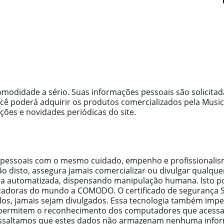
omodidade a sério. Suas informações pessoais são solicita
cê poderá adquirir os produtos comercializados pela Music
ões e novidades periódicas do site.
 pessoais com o mesmo cuidado, empenho e profissionalis
o disto, assegura jamais comercializar ou divulgar qualqu
ma automatizada, dispensando manipulação humana. Isto po
cadoras do mundo a COMODO. O certificado de segurança 
idos, jamais sejam divulgados. Essa tecnologia também imp
es permitem o reconhecimento dos computadores que acess
 Ressaltamos que estes dados não armazenam nenhuma infor