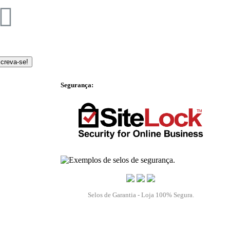
screva-se!
Segurança:
Selos de Garantia - Loja 100% Segura.