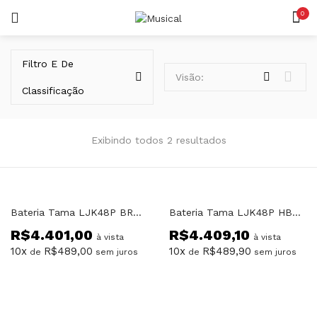
0
LOGIN
REGISTAR
Filtro E De
Visão:
Classificação
Exibindo todos 2 resultados
Lembrar-me
Bateria Tama LJK48P BRM Club JAM Kit
Bateria Tama LJK48P HBK Club JAM Kit
R$
4.401,00
R$
4.409,10
Senha perdida?
à vista
à vista
10x
R$
489,00
10x
R$
489,90
de
sem juros
de
sem juros