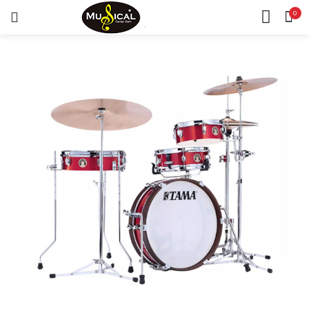
0
LOGIN
REGISTAR
CASA
CONTA
Lembrar-me
Senha perdida?