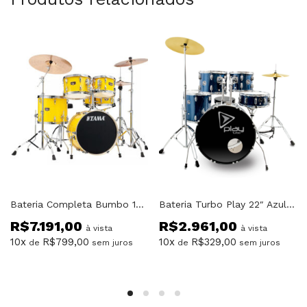
Bateria Completa Bumbo 18 Tama Imperialstar IP58H6 Amarela W ELY
Bateria Turbo Play 22″ Azul Completa
R$
7.191,00
R$
2.961,00
à vista
à vista
10x
R$
799,00
10x
R$
329,00
de
sem juros
de
sem juros