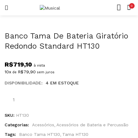
0
LOGIN
REGISTAR
CASA
CONTA
Banco Tama De Bateria Giratório
Redondo Standard HT130
R$
719,10
à vista
Lembrar-me
10x
R$
79,90
de
sem juros
DISPONIBILIDADE:
4 EM ESTOQUE
Senha perdida?
SKU:
HT130
Categorias:
Acessórios
Acessórios de Bateria e Percussão
Tags:
Banco Tama HT130
Tama HT130