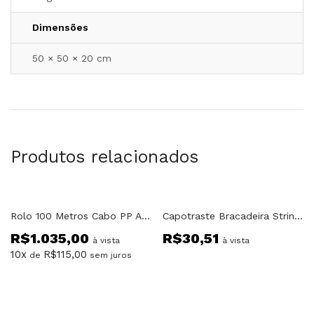
Dimensões
50 × 50 × 20 cm
Produtos relacionados
Rolo 100 Metros Cabo PP AC + Sinal Spar
Capotraste Bracadeira Strinberg CPS35
R$
1.035,00
R$
30,51
à vista
à vista
10x
R$
115,00
de
sem juros