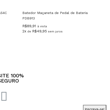
AS4C
Batedor Maçaneta de Pedal de Bateria
PDB913
R$
89,91
à vista
2x
R$
49,95
de
sem juros
SITE 100%
SEGURO
Inscreva-se!