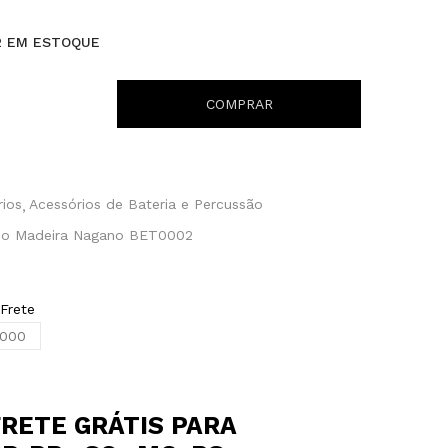
2 EM ESTOQUE
COMPRAR
rios
Acessórios de Bateria e Percussão
o Madeira Nagano BET0002
 Frete
FRETE GRÁTIS PARA