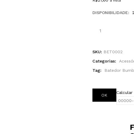
R$
21,60
à vista
DISPONIBILIDADE:
SKU:
BET0002
Categorias:
Acessó
Tag:
Batedor Bumb
Calcular
OK