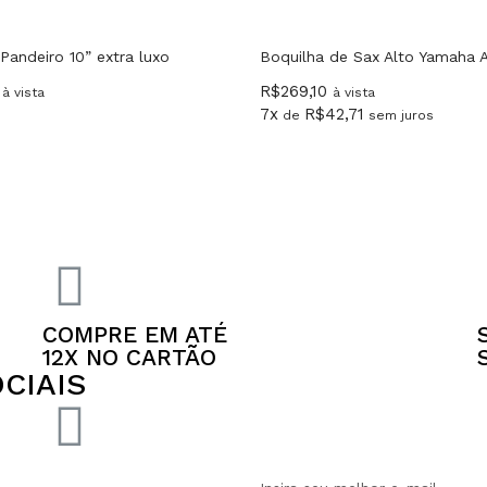
Pandeiro 10” extra luxo
Boquilha de Sax Alto Yamaha 
R$
269,10
à vista
à vista
7x
R$
42,71
de
sem juros
COMPRE EM ATÉ
12X NO CARTÃO
CIAIS