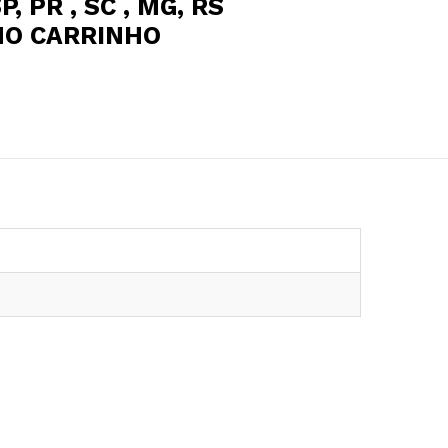
P, PR , SC , MG, RS
NO CARRINHO