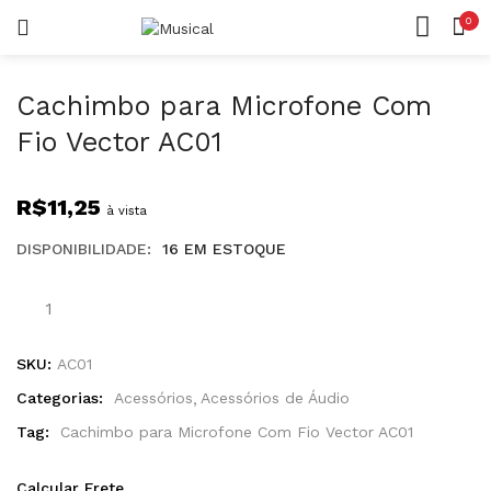
0
LOGIN
REGISTAR
CASA
CONTA
Cachimbo para Microfone Com
Fio Vector AC01
R$
11,25
à vista
Lembrar-me
DISPONIBILIDADE:
16 EM ESTOQUE
Senha perdida?
SKU:
AC01
Categorias:
Acessórios
Acessórios de Áudio
Tag:
Cachimbo para Microfone Com Fio Vector AC01
Calcular Frete