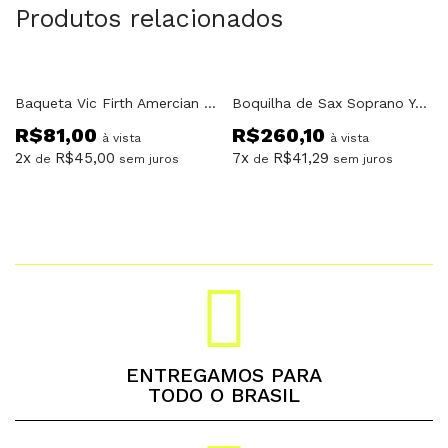
Produtos relacionados
Baqueta Vic Firth Amercian Classic 5AN Ponta de Nylon
Boquilha de Sax Soprano Yamaha SS5C
R$
81,00
R$
260,10
à vista
à vista
2x
R$
45,00
7x
R$
41,29
de
sem juros
de
sem juros
ENTREGAMOS PARA
TODO O BRASIL