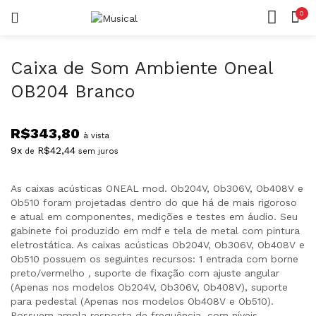
0
LOGIN
REGISTAR
CASA
CONTA
Caixa de Som Ambiente Oneal
OB204 Branco
R$
343,80
à vista
9x
R$
42,44
de
sem juros
Lembrar-me
As caixas acústicas ONEAL mod. Ob204V, Ob306V, Ob408V e
Ob510 foram projetadas dentro do que há de mais rigoroso
e atual em componentes, medições e testes em áudio. Seu
gabinete foi produzido em mdf e tela de metal com pintura
Senha perdida?
eletrostática. As caixas acústicas Ob204V, Ob306V, Ob408V e
Ob510 possuem os seguintes recursos: 1 entrada com borne
preto/vermelho , suporte de fixação com ajuste angular
(Apenas nos modelos Ob204V, Ob306V, Ob408V), suporte
para pedestal (Apenas nos modelos Ob408V e Ob510).
Possuem ampla resposta de frequência, com níveis