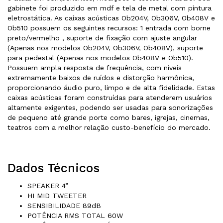
gabinete foi produzido em mdf e tela de metal com pintura
eletrostática. As caixas acústicas Ob204V, Ob306V, Ob408V e
Ob510 possuem os seguintes recursos: 1 entrada com borne
preto/vermelho , suporte de fixação com ajuste angular
(Apenas nos modelos Ob204V, Ob306V, Ob408V), suporte
para pedestal (Apenas nos modelos Ob408V e Ob510).
Possuem ampla resposta de frequência, com níveis
extremamente baixos de ruídos e distorção harmônica,
proporcionando áudio puro, limpo e de alta fidelidade. Estas
caixas acústicas foram construídas para atenderem usuários
altamente exigentes, podendo ser usadas para sonorizações
de pequeno até grande porte como bares, igrejas, cinemas,
teatros com a melhor relação custo-benefício do mercado.
Dados Técnicos
SPEAKER 4”
HI MID TWEETER
SENSIBILIDADE 89dB
POTÊNCIA RMS TOTAL 60W