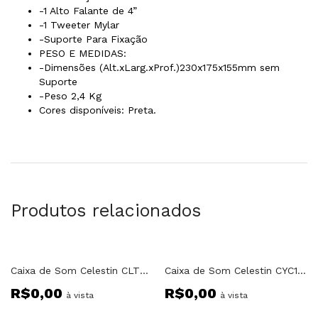
-1 Alto Falante de 4”
-1 Tweeter Mylar
-Suporte Para Fixação
PESO E MEDIDAS:
-Dimensões (Alt.xLarg.xProf.)230x175x155mm sem
Suporte
-Peso 2,4 Kg
Cores disponíveis: Preta.
Produtos relacionados
Fora do estoque
Fora do estoque
Caixa de Som Celestin CLT500AUB Ativa 15″ Bluetooth / Cartão / USB
Caixa de Som Celestin CYC12DU Ativa 12″ USB/ Cartao RMS Class D
R$
0,00
R$
0,00
à vista
à vista