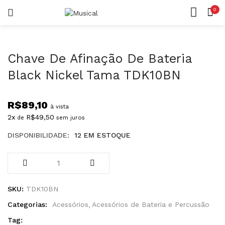
0
LOGIN
REGISTAR
CASA
CONTA
Chave De Afinação De Bateria
Black Nickel Tama TDK10BN
R$
89,10
à vista
Lembrar-me
2x
R$
49,50
de
sem juros
DISPONIBILIDADE:
12 EM ESTOQUE
Senha perdida?
SKU:
TDK10BN
Categorias:
Acessórios
Acessórios de Bateria e Percussão
Tag: