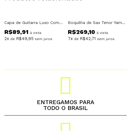
Capa de Guitarra Luxo Com Alças e Bolso
Boquilha de Sax Tenor Yamaha TS7C N°7
R$
89,91
R$
269,10
à vista
à vista
2x
R$
49,95
7x
R$
42,71
de
sem juros
de
sem juros
ENTREGAMOS PARA
TODO O BRASIL