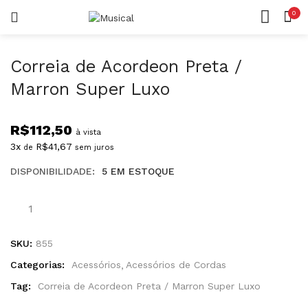
0
LOGIN
REGISTAR
CASA
CONTA
Correia de Acordeon Preta /
Marron Super Luxo
R$
112,50
à vista
3x
R$
41,67
de
sem juros
Lembrar-me
DISPONIBILIDADE:
5 EM ESTOQUE
Senha perdida?
SKU:
855
Categorias:
Acessórios
Acessórios de Cordas
Tag:
Correia de Acordeon Preta / Marron Super Luxo