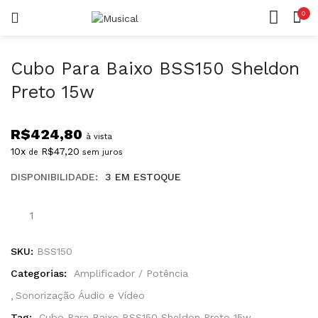
0
LOGIN
REGISTAR
CASA
CONTA
Cubo Para Baixo BSS150 Sheldon
Preto 15w
R$
424,80
à vista
10x
R$
47,20
de
sem juros
Lembrar-me
DISPONIBILIDADE:
3 EM ESTOQUE
Senha perdida?
SKU:
BSS150
Categorias:
Amplificador / Potência
Sonorização Áudio e Vídeo
Tag:
Cubo Para Baixo BSS150 Sheldon Preto 15w