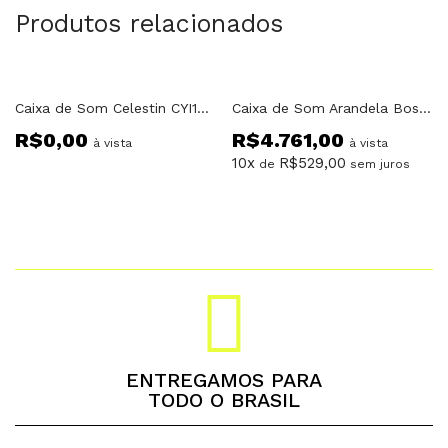
Produtos relacionados
Fora do estoque
Caixa de Som Celestin CYI15DU Ativa 15″ Eon USB/Cartao Com Rodinha
Caixa de Som Arandela Bose 360P Verde Uso Externa Para Jardim 70 e 100v
R$
0,00
R$
4.761,00
à vista
à vista
10x
R$
529,00
de
sem juros
ENTREGAMOS PARA
TODO O BRASIL