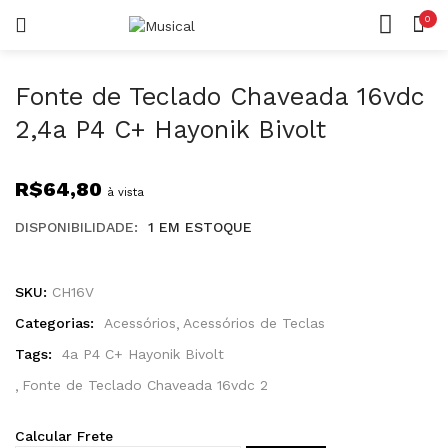
0
LOGIN
REGISTAR
CASA
CONTA
Fonte de Teclado Chaveada 16vdc
2,4a P4 C+ Hayonik Bivolt
R$
64,80
à vista
Lembrar-me
DISPONIBILIDADE:
1 EM ESTOQUE
SKU:
CH16V
Categorias:
Acessórios
Acessórios de Teclas
Senha perdida?
Tags:
4a P4 C+ Hayonik Bivolt
Fonte de Teclado Chaveada 16vdc 2
Calcular Frete