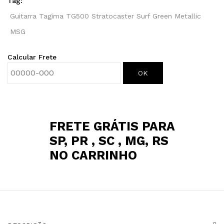
Tag:
MSG
Guitarra Tagima TG500 Stratocaster Surf Green Metallic
quantidade
MSG
Calcular Frete
OK
FRETE GRÁTIS PARA
SP, PR , SC , MG, RS
NO CARRINHO