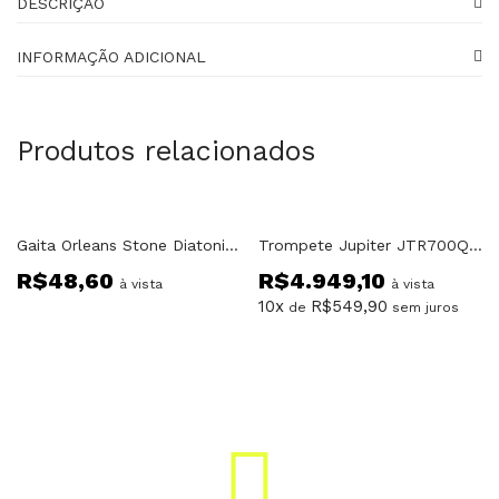
DESCRIÇÃO
INFORMAÇÃO ADICIONAL
Produtos relacionados
Gaita Orleans Stone Diatonica C
Trompete Jupiter JTR700Q Laqueado Com Estojo
R$
48,60
R$
4.949,10
à vista
à vista
10x
R$
549,90
de
sem juros