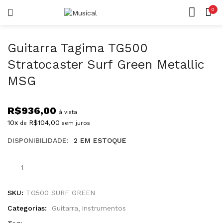
0
LOGIN
REGISTAR
CASA
CONTA
Guitarra Tagima TG500
Stratocaster Surf Green Metallic
MSG
R$
936,00
Lembrar-me
à vista
10x
R$
104,00
de
sem juros
DISPONIBILIDADE:
2 EM ESTOQUE
Guitarra
Senha perdida?
Tagima
TG500
Stratocaster
SKU:
TG500 SURF GREEN
Surf
Categorias:
Guitarra
Instrumentos
Green
Metallic