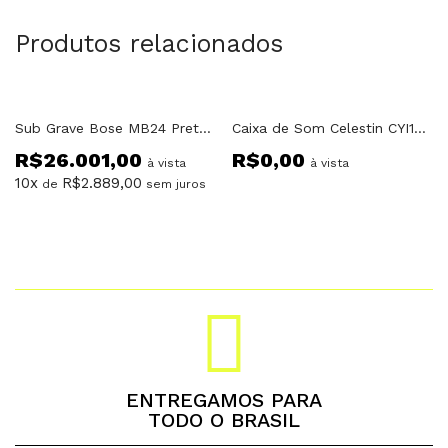
Produtos relacionados
Fora do estoque
Sub Grave Bose MB24 Preto 2×12″ Prova D’ Agua
Caixa de Som Celestin CYI1502 Passiva 15″ Eon
R$
26.001,00
R$
0,00
à vista
à vista
10x
R$
2.889,00
de
sem juros
ENTREGAMOS PARA
TODO O BRASIL