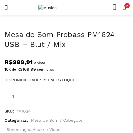
0
LOGIN
REGISTAR
CASA
CONTA
Mesa de Som Probass PM1624
USB – Blut / Mix
R$
989,91
à vista
Lembrar-me
10x
R$
109,99
de
sem juros
DISPONIBILIDADE:
5 EM ESTOQUE
Senha perdida?
SKU:
PM1624
Categorias:
Mesa de Som / Cabeçote
Sonorização Áudio e Vídeo