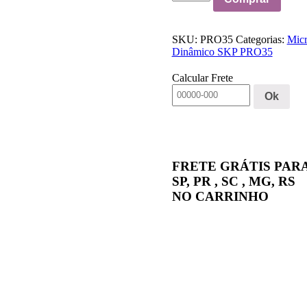
Dinâmico
SKP
PRO35
SKU:
PRO35
Categorias:
Micr
quantidade
Dinâmico SKP PRO35
Calcular Frete
Ok
FRETE GRÁTIS PAR
SP, PR , SC , MG, RS
NO CARRINHO