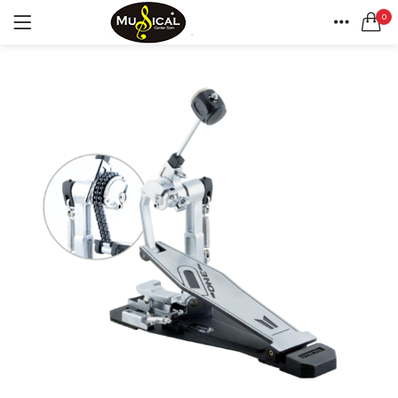
0
LOGIN
REGISTAR
CASA
CONTA
Lembrar-me
Senha perdida?