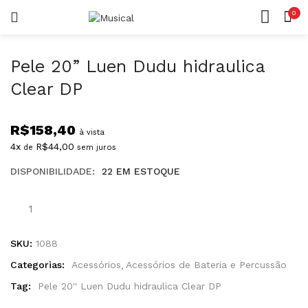
0
LOGIN
REGISTAR
CASA
CONTA
Pele 20” Luen Dudu hidraulica
Clear DP
R$
158,40
à vista
4x
R$
44,00
de
sem juros
Lembrar-me
DISPONIBILIDADE:
22 EM ESTOQUE
Senha perdida?
SKU:
1088
Categorias:
Acessórios
Acessórios de Bateria e Percussão
Tag:
Pele 20'' Luen Dudu hidraulica Clear DP