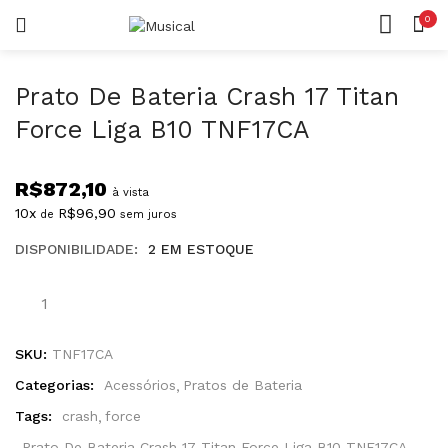
0
LOGIN
REGISTAR
CASA
CONTA
Prato De Bateria Crash 17 Titan
Force Liga B10 TNF17CA
R$
872,10
à vista
10x
R$
96,90
de
sem juros
Lembrar-me
DISPONIBILIDADE:
2 EM ESTOQUE
Senha perdida?
SKU:
TNF17CA
Categorias:
Acessórios
Pratos de Bateria
Tags:
crash
force
Prato De Bateria Crash 17 Titan Force Liga B10 TNF17CA