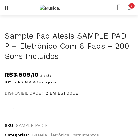
0
LOGIN
REGISTAR
CASA
CONTA
Sample Pad Alesis SAMPLE PAD
P – Eletrônico Com 8 Pads + 200
Sons Incluídos
Lembrar-me
R$
3.509,10
à vista
10x
R$
389,90
de
sem juros
DISPONIBILIDADE:
2 EM ESTOQUE
Senha perdida?
SKU:
SAMPLE PAD P
Categorias:
Bateria Eletrônica
Instrumentos