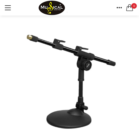
0
LOGIN
REGISTAR
CASA
CONTA
Lembrar-me
Senha perdida?