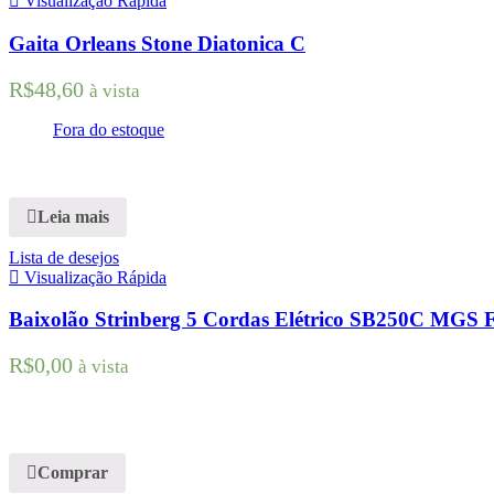
Visualização Rápida
Gaita Orleans Stone Diatonica C
R$
48,60
à vista
Fora do estoque
Leia mais
Lista de desejos
Visualização Rápida
Baixolão Strinberg 5 Cordas Elétrico SB250C MGS 
R$
0,00
à vista
Comprar