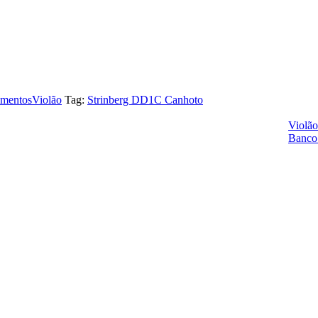
umentos
Violão
Tag:
Strinberg DD1C Canhoto
Violã
Banco