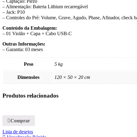
– Captação: Piezo
– Alimentação: Bateria Lithium recarregável
– Jack: P10
– Controles do Pré: Volume, Grave, Agudo, Phase, Afinador, check ba
Conteúdo da Embalagem:
– 01 Violão + Capa + Cabo USB-C
Outras Informações:
– Garantia: 03 meses
Peso
5 kg
Dimensões
120 × 50 × 20 cm
Produtos relacionados
Comprar
Lista de desejos