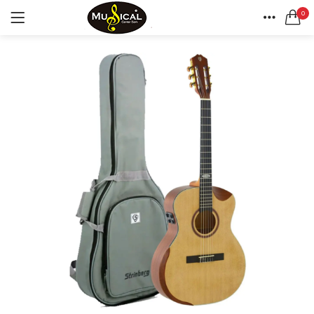
0
LOGIN
REGISTAR
CASA
CONTA
Lembrar-me
Senha perdida?