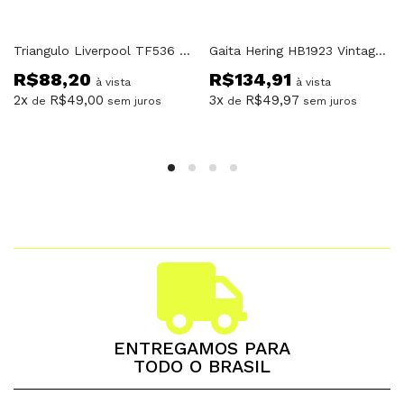
Triangulo Liverpool TF536 Cromado
Gaita Hering HB1923 Vintage Harp Corpo Madeira
R$
88,20
R$
134,91
à vista
à vista
2x
R$
49,00
3x
R$
49,97
de
sem juros
de
sem juros
ENTREGAMOS PARA
TODO O BRASIL