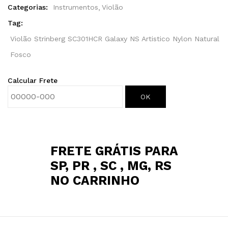
Categorias:
Instrumentos
Violão
Tag:
Violão Strinberg SC301HCR Galaxy NS Artistico Nylon Natural
Fosco
Calcular Frete
OK
FRETE GRÁTIS PARA
SP, PR , SC , MG, RS
NO CARRINHO