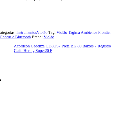
ategorias:
Instrumentos
Violão
Tag:
Violão Tagima Ambience Frontier
 Chorus e Bluetooth
Brand:
Violão
Acordeon Cadenza CD80/37 Preta BK 80 Baixos 7 Registro
Gaita Hering Super20 F
A