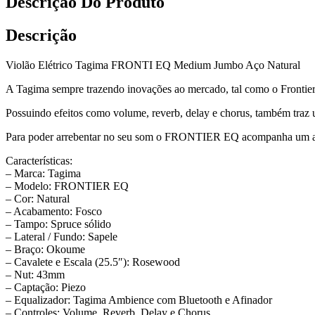
Descrição Do Produto
Descrição
Violão Elétrico Tagima FRONTI EQ Medium Jumbo Aço Natural
A Tagima sempre trazendo inovações ao mercado, tal como o Frontie
Possuindo efeitos como volume, reverb, delay e chorus, também traz
Para poder arrebentar no seu som o FRONTIER EQ acompanha um afi
Características:
– Marca: Tagima
– Modelo: FRONTIER EQ
– Cor: Natural
– Acabamento: Fosco
– Tampo: Spruce sólido
– Lateral / Fundo: Sapele
– Braço: Okoume
– Cavalete e Escala (25.5″): Rosewood
– Nut: 43mm
– Captação: Piezo
– Equalizador: Tagima Ambience com Bluetooth e Afinador
– Controles: Volume, Reverb, Delay e Chorus