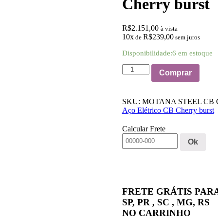
Cherry burst
R$
2.151,00
à vista
10x
R$
239,00
de
sem juros
Disponibilidade:
6 em estoque
Violão
Comprar
Tagima
Modena
Steel
SKU:
MOTANA STEEL CB
Aço
Aço Elétrico CB Cherry burst
Elétrico
CB
Calcular Frete
Cherry
burst
Ok
quantidade
FRETE GRÁTIS PAR
SP, PR , SC , MG, RS
NO CARRINHO