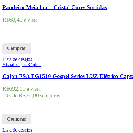
Pandeiro Meia lua – Cristal Cores Sortidas
R$
68,40
à vista
Comprar
Lista de desejos
Visualização Rápida
Cajon FSA FG1510 Gospel Series LUZ Elétrico Capt
R$
692,10
à vista
10x
R$
76,90
de
sem juros
Comprar
Lista de desejos