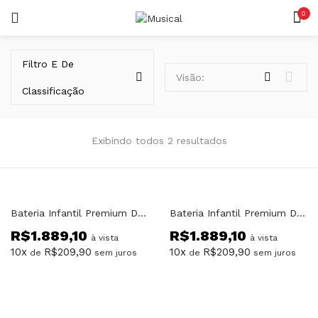
0
LOGIN
REGISTAR
Filtro E De
Visão:
Classificação
Exibindo todos 2 resultados
Lembrar-me
Bateria Infantil Premium DX45J Chumbo
Bateria Infantil Premium DX45J Preta
R$
1.889,10
R$
1.889,10
Senha perdida?
à vista
à vista
10x
R$
209,90
10x
R$
209,90
de
sem juros
de
sem juros