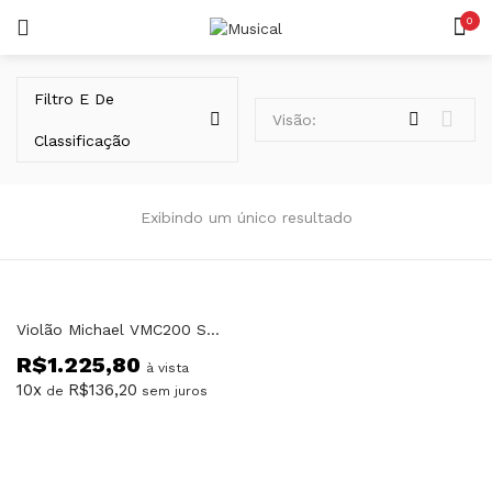
0
LOGIN
REGISTAR
Filtro E De
Visão:
Classificação
Exibindo um único resultado
Lembrar-me
Violão Michael VMC200 ST Natural Elétrico Cosmic
R$
1.225,80
Senha perdida?
à vista
10x
R$
136,20
de
sem juros