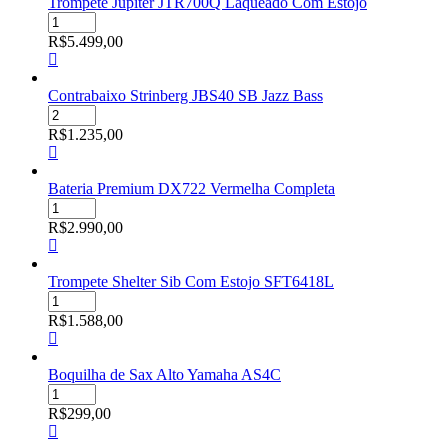
Trompete Jupiter JTR700Q Laqueado Com Estojo
Animal
Trompete
7798
Jupiter
R$
5.499,00
quantidade
JTR700Q
Laqueado
Com
Contrabaixo Strinberg JBS40 SB Jazz Bass
Estojo
Contrabaixo
quantidade
Strinberg
R$
1.235,00
JBS40
SB
Jazz
Bateria Premium DX722 Vermelha Completa
Bass
Bateria
quantidade
Premium
R$
2.990,00
DX722
Vermelha
Completa
Trompete Shelter Sib Com Estojo SFT6418L
quantidade
Trompete
Shelter
R$
1.588,00
Sib
Com
Estojo
Boquilha de Sax Alto Yamaha AS4C
SFT6418L
Boquilha
quantidade
de
R$
299,00
Sax
Alto