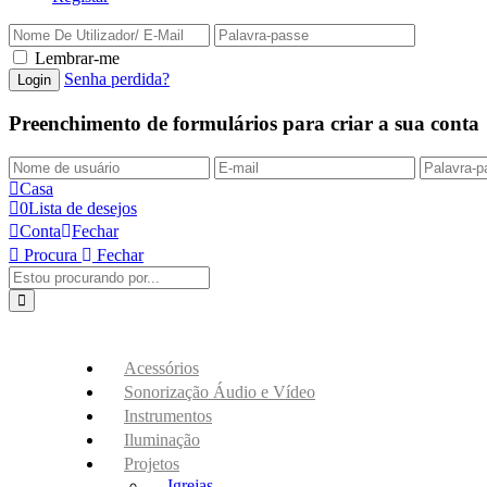
Lembrar-me
Senha perdida?
Preenchimento de formulários para criar a sua conta
Casa
0
Lista de desejos
Conta
Fechar
Procura
Fechar
Acessórios
Sonorização Áudio e Vídeo
Instrumentos
Iluminação
Projetos
Igrejas