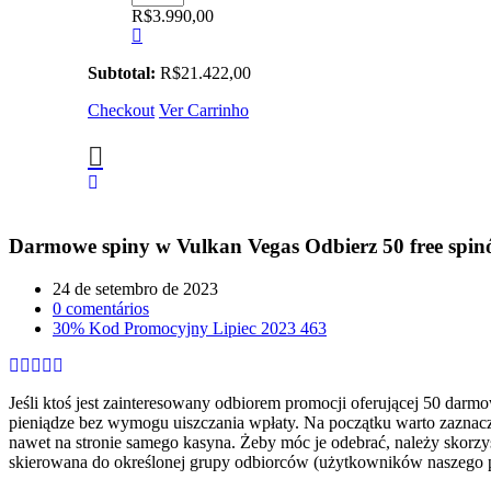
Mapex
R$
3.990,00
Comet
CM5044FT
FH
Subtotal:
R$
21.422,00
White
Checkout
Thin
Ver Carrinho
Grain
Bumbo
20"
quantidade
Darmowe spiny w Vulkan Vegas Odbierz 50 free spi
Posted
24 de setembro de 2023
em
0
comentários
30% Kod Promocyjny Lipiec 2023 463
Jeśli ktoś jest zainteresowany odbiorem promocji oferującej 50 darm
pieniądze bez wymogu uiszczania wpłaty. Na początku warto zaznacz
nawet na stronie samego kasyna. Żeby móc je odebrać, należy skorzy
skierowana do określonej grupy odbiorców (użytkowników naszego p