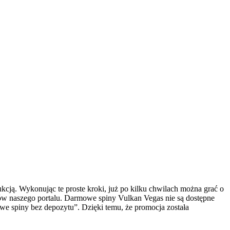
kcją. Wykonując te proste kroki, już po kilku chwilach można grać o
ów naszego portalu. Darmowe spiny Vulkan Vegas nie są dostępne
we spiny bez depozytu”. Dzięki temu, że promocja została