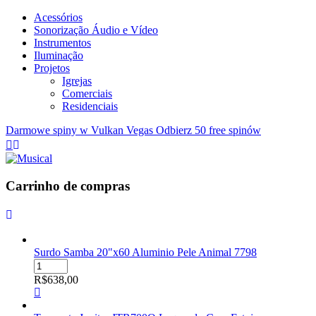
Acessórios
Sonorização Áudio e Vídeo
Instrumentos
Iluminação
Projetos
Igrejas
Comerciais
Residenciais
Darmowe spiny w Vulkan Vegas Odbierz 50 free spinów
Carrinho de compras
Surdo Samba 20"x60 Aluminio Pele Animal 7798
Surdo
Samba
R$
638,00
20"x60
Aluminio
Pele