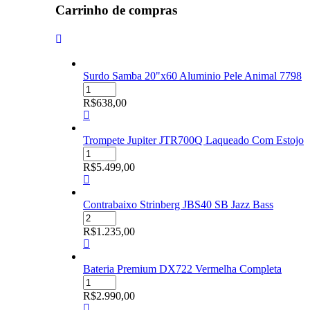
Carrinho de compras
Surdo Samba 20"x60 Aluminio Pele Animal 7798
Surdo
Samba
R$
638,00
20"x60
Aluminio
Pele
Trompete Jupiter JTR700Q Laqueado Com Estojo
Animal
Trompete
7798
Jupiter
R$
5.499,00
quantidade
JTR700Q
Laqueado
Com
Contrabaixo Strinberg JBS40 SB Jazz Bass
Estojo
Contrabaixo
quantidade
Strinberg
R$
1.235,00
JBS40
SB
Jazz
Bateria Premium DX722 Vermelha Completa
Bass
Bateria
quantidade
Premium
R$
2.990,00
DX722