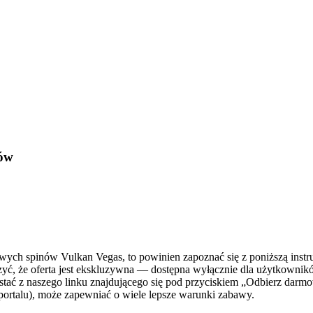
nów
owych spinów Vulkan Vegas, to powinien zapoznać się z poniższą instru
yć, że oferta jest ekskluzywna — dostępna wyłącznie dla użytkownik
stać z naszego linku znajdującego się pod przyciskiem „Odbierz darmo
ortalu), może zapewniać o wiele lepsze warunki zabawy.