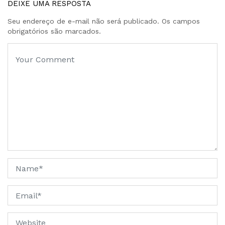
DEIXE UMA RESPOSTA
Seu endereço de e-mail não será publicado. Os campos
obrigatórios são marcados.