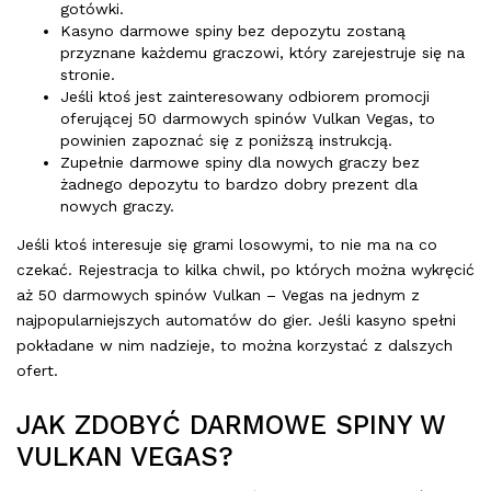
gotówki.
Kasyno darmowe spiny bez depozytu zostaną
przyznane każdemu graczowi, który zarejestruje się na
stronie.
Jeśli ktoś jest zainteresowany odbiorem promocji
oferującej 50 darmowych spinów Vulkan Vegas, to
powinien zapoznać się z poniższą instrukcją.
Zupełnie darmowe spiny dla nowych graczy bez
żadnego depozytu to bardzo dobry prezent dla
nowych graczy.
Jeśli ktoś interesuje się grami losowymi, to nie ma na co
czekać. Rejestracja to kilka chwil, po których można wykręcić
aż 50 darmowych spinów Vulkan – Vegas na jednym z
najpopularniejszych automatów do gier. Jeśli kasyno spełni
pokładane w nim nadzieje, to można korzystać z dalszych
ofert.
JAK ZDOBYĆ DARMOWE SPINY W
VULKAN VEGAS?