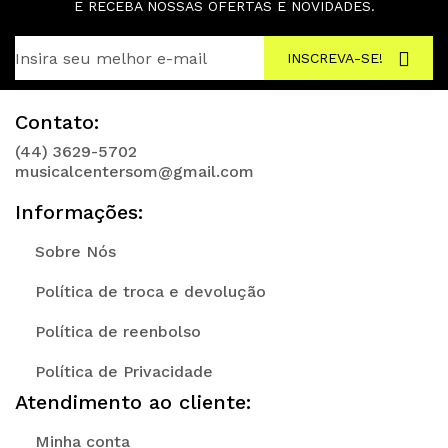
E RECEBA NOSSAS OFERTAS E NOVIDADES.
INSCREVA-SE!
Contato:
(44) 3629-5702
musicalcentersom@gmail.com
Informações:
Sobre Nós
Política de troca e devolução
Política de reenbolso
Política de Privacidade
Atendimento ao cliente:
Minha conta