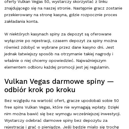
oferty Vulkan Vegas 50, wystarczy skorzystać z linku
znajdującego się na naszej stronie. Następnie gracz zostanie
przekierowany na stronę kasyna, gdzie rozpocznie proces
zakładania konta.
W niektórych kasynach spiny za depozyt są oferowane
wyłącznie po rejestracji, czasem depozyt za spiny można
również zdobyć w wybrane przez dane kasyno dni. Jest
jednak łatwiejszy sposób na otrzymanie takiej nagrody i
właśnie o niej chcemy opowiedzieć. Najważniejszym
elementem odbioru każdej promocji jest jej regulamin.
Vulkan Vegas darmowe spiny —
odbiór krok po kroku
Bez względu na wartość ofert, gracze upodobali sobie 50
free spins Vulkan Vegas, które nie wymagają wpłaty. Dzięki
nim można bawić się bez wymogu wcześniejszej inwestycji.
Wystarczy odebrać darmowe spiny bez depozytu za
rejestrację i grać o pieniądze. Jeśli będzie miało się trochę