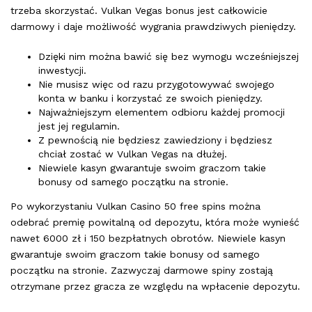
trzeba skorzystać. Vulkan Vegas bonus jest całkowicie
darmowy i daje możliwość wygrania prawdziwych pieniędzy.
Dzięki nim można bawić się bez wymogu wcześniejszej
inwestycji.
Nie musisz więc od razu przygotowywać swojego
konta w banku i korzystać ze swoich pieniędzy.
Najważniejszym elementem odbioru każdej promocji
jest jej regulamin.
Z pewnością nie będziesz zawiedziony i będziesz
chciał zostać w Vulkan Vegas na dłużej.
Niewiele kasyn gwarantuje swoim graczom takie
bonusy od samego początku na stronie.
Po wykorzystaniu Vulkan Casino 50 free spins można
odebrać premię powitalną od depozytu, która może wynieść
nawet 6000 zł i 150 bezpłatnych obrotów. Niewiele kasyn
gwarantuje swoim graczom takie bonusy od samego
początku na stronie. Zazwyczaj darmowe spiny zostają
otrzymane przez gracza ze względu na wpłacenie depozytu.