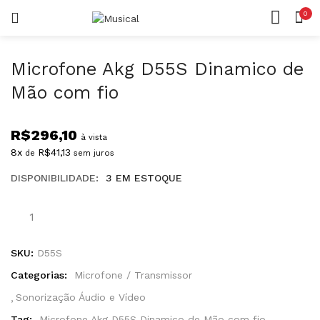
0
LOGIN
REGISTAR
CASA
CONTA
Microfone Akg D55S Dinamico de
Mão com fio
R$
296,10
à vista
8x
R$
41,13
de
sem juros
Lembrar-me
DISPONIBILIDADE:
3 EM ESTOQUE
Senha perdida?
SKU:
D55S
Categorias:
Microfone / Transmissor
Sonorização Áudio e Vídeo
Tag:
Microfone Akg D55S Dinamico de Mão com fio