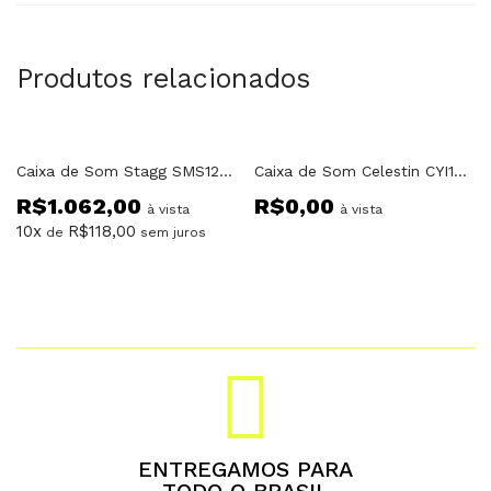
Produtos relacionados
Fora do estoque
Caixa de Som Stagg SMS12P 12″ Ativa Stagg
Caixa de Som Celestin CYI1502 Passiva 15″ Eon
R$
1.062,00
R$
0,00
à vista
à vista
10x
R$
118,00
de
sem juros
ENTREGAMOS PARA