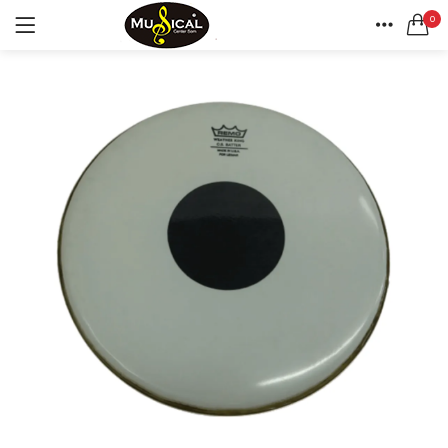
0
LOGIN
REGISTAR
CASA
CONTA
Lembrar-me
Senha perdida?