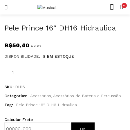
0
LOGIN
REGISTAR
CASA
CONTA
Pele Prince 16″ DH16 Hidraulica
R$
50,40
à vista
DISPONIBILIDADE:
8 EM ESTOQUE
Lembrar-me
SKU:
DH16
Categorias:
Acessórios
Acessórios de Bateria e Percussão
Senha perdida?
Tag:
Pele Prince 16" DH16 Hidraulica
Calcular Frete
OK