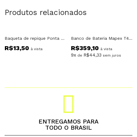
Produtos relacionados
Baqueta de repique Ponta de Madeira – Musical Center Som – Fanfarra
Banco de Bateria Mapex T400
R$
13,50
R$
359,10
à vista
à vista
9x
R$
44,33
de
sem juros
ENTREGAMOS PARA
TODO O BRASIL