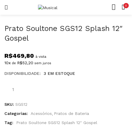
0
LOGIN
REGISTAR
CASA
CONTA
Prato Soultone SGS12 Splash 12″
Gospel
R$
469,80
à vista
10x
R$
52,20
de
sem juros
Lembrar-me
DISPONIBILIDADE:
3 EM ESTOQUE
Senha perdida?
SKU:
SGS12
Categorias:
Acessórios
Pratos de Bateria
Tag:
Prato Soultone SGS12 Splash 12" Gospel