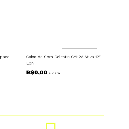
Fora do estoque
Space
Caixa de Som Celestin CYI12A Ativa 12″
Eon
R$
0,00
à vista