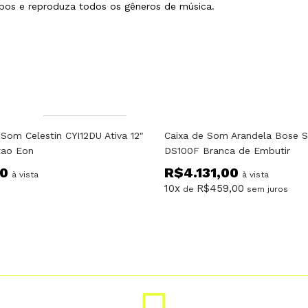
mpos e reproduza todos os gêneros de música.
Fora do estoque
 Som Celestin CYI12DU Ativa 12″
Caixa de Som Arandela Bose 
tao Eon
DS100F Branca de Embutir
00
R$
4.131,00
à vista
à vista
10x
R$
459,00
de
sem juros