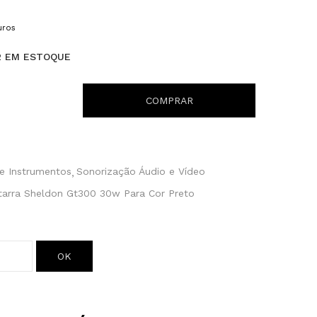
uros
2 EM ESTOQUE
COMPRAR
e Instrumentos
Sonorização Áudio e Vídeo
tarra Sheldon Gt300 30w Para Cor Preto
OK