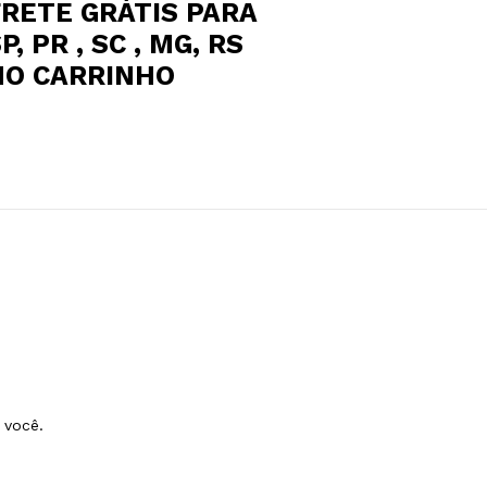
FRETE GRÁTIS PARA
P, PR , SC , MG, RS
NO CARRINHO
 você.