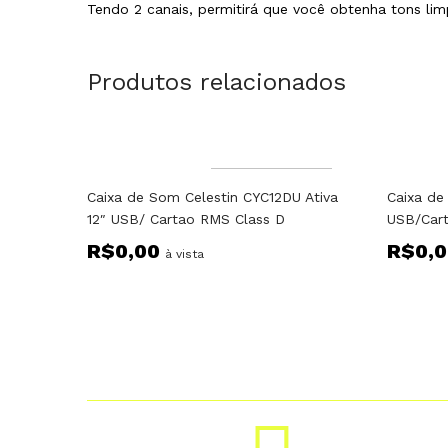
Tendo 2 canais, permitirá que você obtenha tons li
Produtos relacionados
Fora do estoque
Caixa de Som Celestin CYC12DU Ativa
Caixa de
12″ USB/ Cartao RMS Class D
USB/Car
R$
0,00
R$
0,
à vista