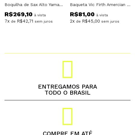
Boquilha de Sax Alto Yamaha AS3C
Baqueta Vic Firth Amercian Classic 5AN Ponta de Nylon
R$
269,10
R$
81,00
à vista
à vista
7x
R$
42,71
2x
R$
45,00
de
sem juros
de
sem juros
ENTREGAMOS PARA
TODO O BRASIL
COMPRE EM ATÉ