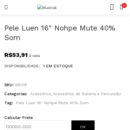
0
LOGIN
REGISTAR
CASA
CONTA
Pele Luen 16″ Nohpe Mute 40%
Som
R$
53,91
à vista
Lembrar-me
DISPONIBILIDADE:
1 EM ESTOQUE
SKU:
98016
Categorias:
Acessórios
Acessórios de Bateria e Percussão
Senha perdida?
Tag:
Pele Luen 16" Nohpe Mute 40% Som
Calcular Frete
OK